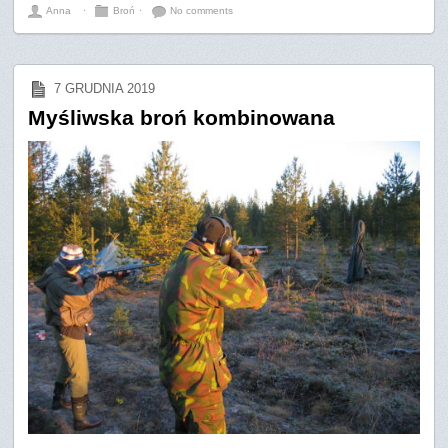
Anna
⋅
Broń
⋅
No comments
7 GRUDNIA 2019
Myśliwska broń kombinowana