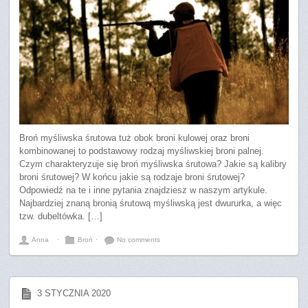
Broń myśliwska śrutowa tuż obok broni kulowej oraz broni
kombinowanej to podstawowy rodzaj myśliwskiej broni palnej.
Czym charakteryzuje się broń myśliwska śrutowa? Jakie są kalibry
broni śrutowej? W końcu jakie są rodzaje broni śrutowej?
Odpowiedź na te i inne pytania znajdziesz w naszym artykule.
Najbardziej znaną bronią śrutową myśliwską jest dwururka, a więc
tzw. dubeltówka. […]
Anna
⋅
Broń
⋅
No comments
3 STYCZNIA 2020