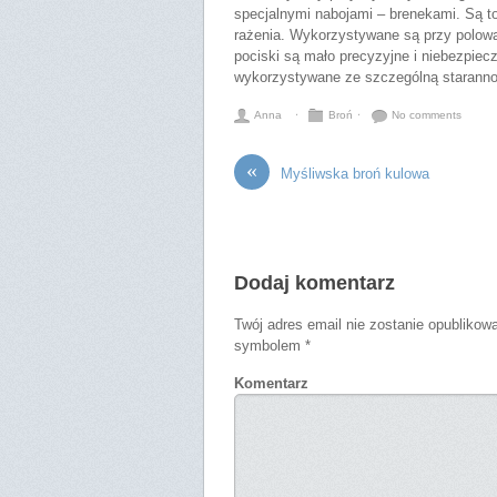
specjalnymi nabojami – brenekami. Są to
rażenia. Wykorzystywane są przy polowani
pociski są mało precyzyjne i niebezpiec
wykorzystywane ze szczególną staranno
Anna
⋅
Broń
⋅
No comments
«
Myśliwska broń kulowa
Dodaj komentarz
Twój adres email nie zostanie opublikow
symbolem
*
Komentarz