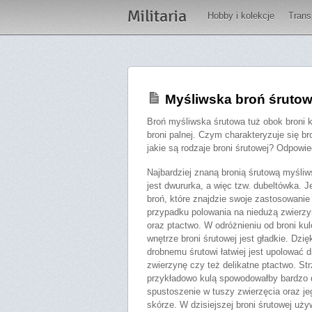
Militaria
Hobby i kolekcje
Trans
Myśliwska broń śruto
Broń myśliwska śrutowa tuż obok broni 
broni palnej. Czym charakteryzuje się b
jakie są rodzaje broni śrutowej? Odpowie
Najbardziej znaną bronią śrutową myśli
jest dwururka, a więc tzw. dubeltówka. J
broń, które znajdzie swoje zastosowanie
przypadku polowania na niedużą zwierz
oraz ptactwo. W odróżnieniu od broni ku
wnętrze broni śrutowej jest gładkie. Dzię
drobnemu śrutowi łatwiej jest upolować 
zwierzynę czy też delikatne ptactwo. Str
przykładowo kulą spowodowałby bardzo
spustoszenie w tuszy zwierzęcia oraz je
skórze. W dzisiejszej broni śrutowej uży