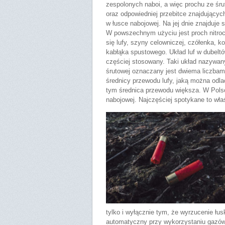
zespolonych naboi, a więc prochu ze śr
oraz odpowiedniej przebitce znajdującyc
w łusce nabojowej. Na jej dnie znajduje 
W powszechnym użyciu jest proch nitro
się lufy, szyny celowniczej, czółenka, k
kabłąka spustowego. Układ luf w dubeltó
częściej stosowany. Taki układ nazywany 
śrutowej oznaczany jest dwiema liczbami 
średnicy przewodu lufy, jaką można odla
tym średnica przewodu większa. W Polsc
nabojowej. Najczęściej spotykane to wł
tylko i wyłącznie tym, że wyrzucenie łu
automatyczny przy wykorzystaniu gazó