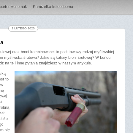
porter Rosomak
Kamizelka kuloodporna
2 LUTEGO 2020
wa
kulowej oraz broni kombinowanej to podstawowy rodzaj myśliwskiej
roń myśliwska śrutowa? Jakie są kalibry broni śrutowej? W końcu
dź na te i inne pytania znajdziesz w naszym artykule.
wską
est to
 w
ynę
lowej
ki
drobną
zał
 duże
go
wa się