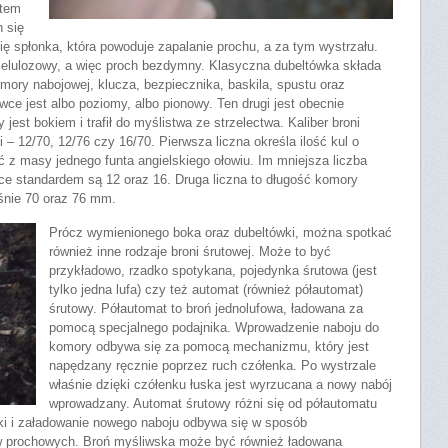
utem
h się
się spłonka, która powoduje zapalanie prochu, a za tym wystrzału.
celulozowy, a więc proch bezdymny. Klasyczna dubeltówka składa
omory nabojowej, klucza, bezpiecznika, baskila, spustu oraz
wce jest albo poziomy, albo pionowy. Ten drugi jest obecnie
jest bokiem i trafił do myślistwa ze strzelectwa. Kaliber broni
– 12/70, 12/76 czy 16/70. Pierwsza liczna określa ilość kul o
ć z masy jednego funta angielskiego ołowiu. Im mniejsza liczba
e standardem są 12 oraz 16. Druga liczna to długość komory
aśnie 70 oraz 76 mm.
Prócz wymienionego boka oraz dubeltówki, można spotkać
również inne rodzaje broni śrutowej. Może to być
przykładowo, rzadko spotykana, pojedynka śrutowa (jest
tylko jedna lufa) czy też automat (również półautomat)
śrutowy. Półautomat to broń jednolufowa, ładowana za
pomocą specjalnego podajnika. Wprowadzenie naboju do
komory odbywa się za pomocą mechanizmu, który jest
napędzany ręcznie poprzez ruch czółenka. Po wystrzale
właśnie dzięki czółenku łuska jest wyrzucana a nowy nabój
wprowadzany. Automat śrutowy różni się od półautomatu
ski i załadowanie nowego naboju odbywa się w sposób
w prochowych. Broń myśliwska może być również ładowana