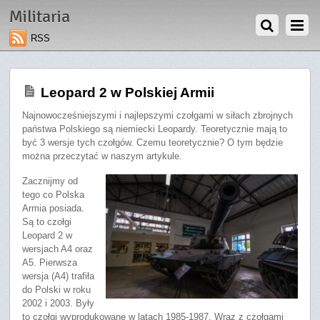
4 MAJA 2020
Militaria
RSS
Leopard 2 w Polskiej Armii
Najnowocześniejszymi i najlepszymi czołgami w siłach zbrojnych
państwa Polskiego są niemiecki Leopardy. Teoretycznie mają to
być 3 wersje tych czołgów. Czemu teoretycznie? O tym będzie
można przeczytać w naszym artykule.
Zacznijmy od
tego co Polska
Armia posiada.
Są to czołgi
Leopard 2 w
wersjach A4 oraz
A5. Pierwsza
wersja (A4) trafiła
do Polski w roku
2002 i 2003. Były
to czołgi wyprodukowane w latach 1985-1987. Wraz z czołgami