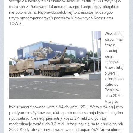
Wersje A4 zostały zniszczone w ilości 10 sztuk (z 50 użytych) w
starciach z Państwem Islamskim, czego Turcja nigdy oficjalnie
nie potwierdziła. Najprawdopodobniej to zniszczenia czołgów
użyto przeciwpancernych pocisków kierowanych Kornet oraz
TOW-2.
Wcześniej
wspominali
śmy o
trzeciej
wersji
czołgów.
Mowa tutaj
o wersji,
która miała
trafić do
Polski w
roku 2020.
Miały to
być zmodernizowane wersje A4 do wersji 2PL. Wersje A4 są już w
praktyce nieużytkowane, dlatego ich modernizacja była niezbędna
i potrzebna. Niestety pierwotny koszt 2,4 mld złotych za
modernizację wzrósł do 3,3 mld i przesunął się na tą chwilę na rok
2023. Kiedy otrzymamy nowsze wersje Leopardów? Nie wiadomo.