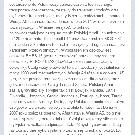
dostarczono do Polski wozy zabezpieczenia technicznego,
transportery opancerzone, zestawy do transportu czołgów oraz
ciężarówki transportujące, mosty Biber na podwoziach Leoparda I.
Wersja A5 natomiast trafiła do nas w roku 2014 wraz ze sprzętem
towarzyszącym. Właśnie wersja A5 to póki co
najnowocześniejsze czołgi na stanie Polskiej Armii. Ich uzbrojenie
to 120 mm armata Rheinmetall L44 oraz dwa karabiny MG3 7,62
mm. Jeden z karabinów to karabin sprzężony, drugi natomiast jest
karabinem przeciwlotniczym. Wyposażeniem czołgów jest
celownik EMES 15 (wraz z termowizją) oraz dzienny system
celowniczy FERO-Z18 A2 (dowódca czołgu posiada własny
celownik). Czołg waży prawie 60 ton, a napędzany jest silnikiem o
mocy 1500 koni mechanicznych. Wersja A4 różni się od wersji A5
tym, iż nie posiada termowizji przeznaczonej dla dowódcy oraz
gorsze opancerzenie. Czołgi Leopard 2 prócz Polskiej Armii
zasilają również siły zbrojne takich krajów jak Kanada, Dania,
Finlandia, Hiszpania, Gracja, Indonezja, Portugalia, Katar, Turcja
oraz oczywiście Niemcy. Do tej pory Polska nie miała okazji użyć
czołgów w warunkach bojowych. Zrobiła to natomiast Dania w
2007 roku podczas operacji w Afganistanie. Wersja A5, bo o niej
mowa, spisała się bardzo dobrze. Czołgi te wspierały siły duńsko-
brytyjskie w walkach odpierając ataki różnych typów broni. Drugi
raz zostały one wykorzystane przez armię turecką w roku 2016.